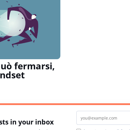
uò fermarsi,
indset
Email address
ts in your inbox