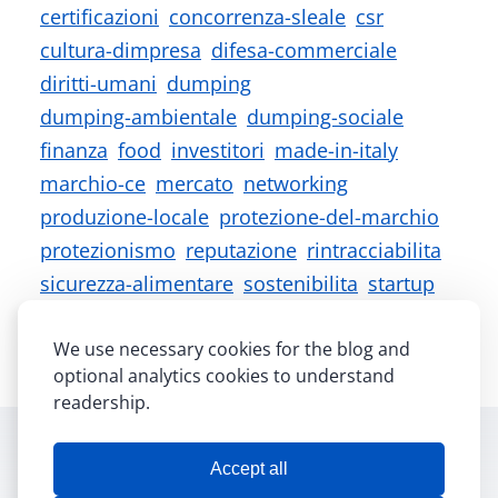
certificazioni
concorrenza-sleale
csr
cultura-dimpresa
difesa-commerciale
diritti-umani
dumping
dumping-ambientale
dumping-sociale
finanza
food
investitori
made-in-italy
marchio-ce
mercato
networking
produzione-locale
protezione-del-marchio
protezionismo
reputazione
rintracciabilita
sicurezza-alimentare
sostenibilita
startup
storytelling
tracciabilita
unione-europea
We use necessary cookies for the blog and
varieta-regionale
optional analytics cookies to understand
readership.
© 2026 BBDF Consulting Ltd. All rights reserved.
Accept all