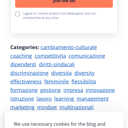
Join the list
I agree to receive emails from Makeaplan and can
unsubscribe at any time.
Categories:
cambiamento-culturale
coaching
competitivita
comunicazione
dipendenti
diritti-sindacali
discriminazione
diversita
diversity
effectiveness
femminile
flessibilita
formazione
gestione
impresa
innovazione
istruzione
lavoro
learning
management
marketing
mindset
multinazionali
organizzazione
pmi
policies
processi
quote-rosa
skills
startup
training
welfare
We use necessary cookies for the blog and